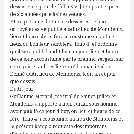
dessus et ce, pour le [folio 3 V°] temps et expace
de six années prochaines venues.
ET requerantz de tout ce dessus estre leur
octroyé et estee publié ausdits lieu de Montdenis,
lieu et heure de ce fera accoustumé en aultre
lieux où bon leur semblera [folio 4] et ordonne
qu’il sera publié audit lieu au jour, lieu et heure
de ce jour accoustumé par le premier sergent sur
ce requis et aultres lieux qu’il appartiendra.
Donné audit lieu de Montdenis, ledit an et jour
que dessus.
Dudit jour
Guillaume Morard, mestral de Sainct-Julien et
Mondenis, a apporté à moi, curial, sous nommé,
avoir publié ce jour d’huy, en lieu et heure de ce
fère [folio 4] accoustumé, au lieu de Montdenis et
le présent bamp à requeste des impétrans
d’icelluy auquel personne ne s’est opposé, de