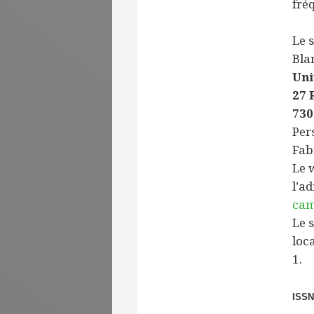
fré
Le 
Blan
Uni
27
73
Per
Fab
Le 
l’ad
cam
Le 
loc
1.
ISSN