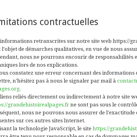
mitations contractuelles
 informations retranscrites sur notre site web https://g
 l’objet de démarches qualitatives, en vue de nous assure
endant, nous ne pourrons encourir de responsabilités e
hniques lors de nos explications.
vous constatez une erreur concernant des informations
ttre, n’hésitez pas à nous le signaler par mail à
contact
ages.org
.
 liens reliés directement ou indirectement à notre site 
ps://grandehistoirealpages.fr
ne sont pas sous le contrôle
séquent, nous ne pouvons nous assurer de l’exactitude 
entes sur ces autres sites Internet.
isant la technologie JavaScript, le site
https://grandehist
rra être tenu pour responsable en cas de dommages maté