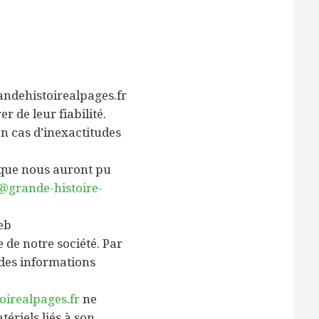
randehistoirealpages.fr
r de leur fiabilité.
n cas d’inexactitudes
 que nous auront pu
@grande-histoire-
web
 de notre société. Par
des informations
oirealpages.fr
ne
riels liés à son