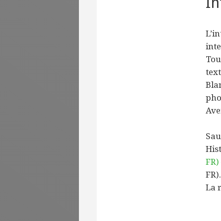
In
L’in
inte
Tou
tex
Bla
pho
Ave
Sau
His
FR)
FR).
La 