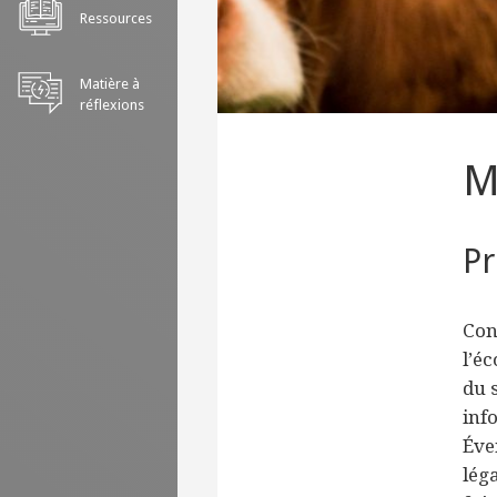
Ressources
Matière à
réflexions
M
Pr
Con
l’é
du 
inf
Éve
lég