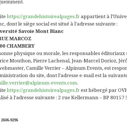
quemment.
site
https://grandehistoirealpages.fr
appartient à l’Unive
c, dont le siège social est situé à l’adresse suivante :
versité Savoie Mont Blanc
 RUE MARCOZ
000 CHAMBERY
sonne physique ou morale, les responsables éditoriaux s
rice Mouthon, Pierre Lachenal, Jean-Marcel Dorioz, Jé
webmaster, Camille Verrier – Alpinum Events, est respo
ministration du site, dont l’adresse e-mail est la suivante
ille.verrier@alpinum-events.com
.
site
https://grandehistoirealpages.fr
est hébergé par OVH,
alisé à l’adresse suivante : 2 rue Kellermann – BP 801
 2606-9296