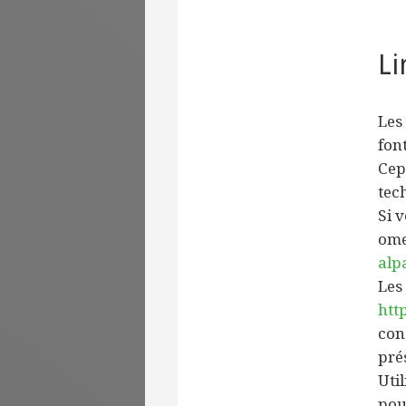
Li
Les
font
Cep
tec
Si 
ome
alp
Les
htt
con
prés
Util
pou