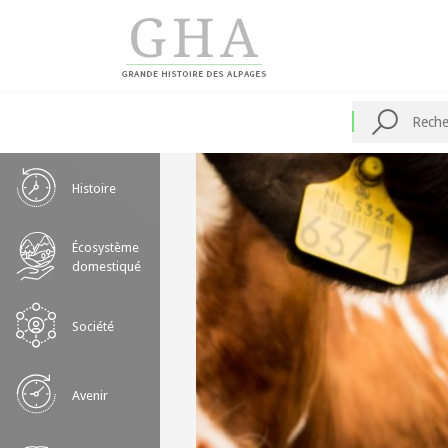
Skip
to
content
Recherche
Histoire
Écosystème
domestiqué
Société
Avenir