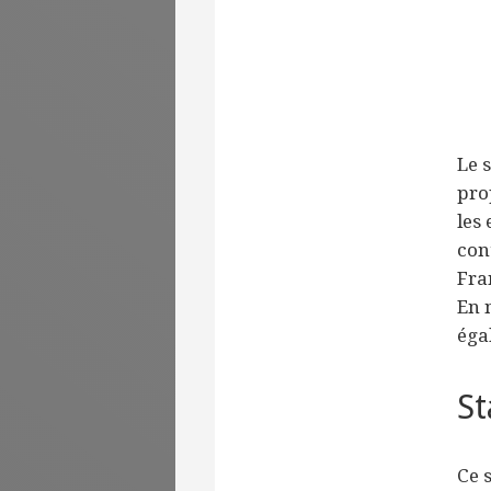
Le 
pro
les
con
Fra
En 
éga
St
Ce s