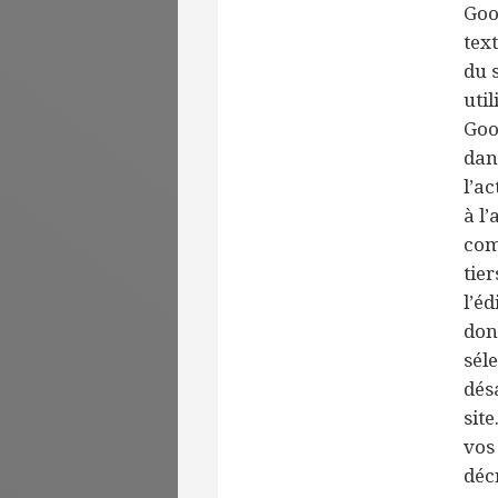
Goog
text
du 
uti
Goo
dan
l’ac
à l’
com
tie
l’é
don
sél
dés
sit
vos
décr