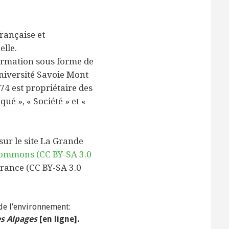
française et
elle.
ormation sous forme de
’Université Savoie Mont
A74 est propriétaire des
ué », « Société » et «
sur le site La Grande
Commons (CC BY-SA 3.0
France (CC BY-SA 3.0
 de l’environnement:
es Alpages
[en ligne].