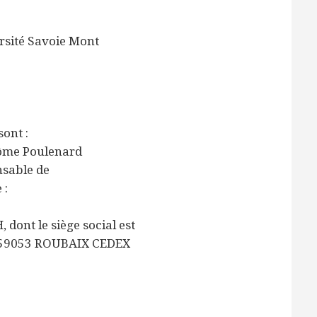
rsité Savoie Mont
ont :
rôme Poulenard
nsable de
 :
 dont le siège social est
57 59053 ROUBAIX CEDEX