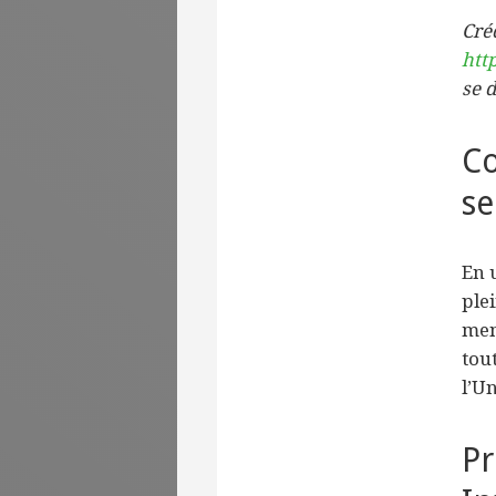
Créd
htt
se 
Co
se
En 
ple
ment
tou
l’U
Pr