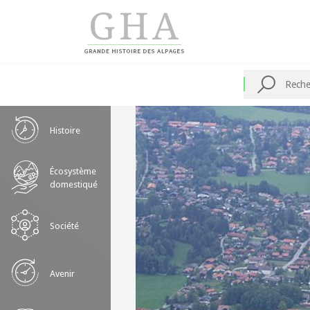
Skip
to
content
Recherche
Histoire
Écosystème
domestiqué
Société
Avenir